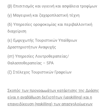
(β) Επισιτισμός και υγιεινή και ασφάλεια τροφίμων
(γ) Μαγειρική και ζαχαροπλαστική τέχνη
(δ) Υπηρεσίες οροφοκομίας και περιβαλλοντική
διαχείριση
(ε) Εμψυχωτής Τουριστικών Υπαίθριων
Δραστηριοτήτων Αναψυχής
(στ) Υπηρεσίες Λουτροθεραπείας/
Θαλασσοθεραπείας – SPA
(ζ) Στέλεχος Τουριστικών Γραφείων
Σκοπός των προγραμμάτων κατάρτισης της Δράσης
είναι η αναβάθμιση δεξιοτήτων (upskilling) και η
επανειδίκευση (reskilling) των απασχολούμενων