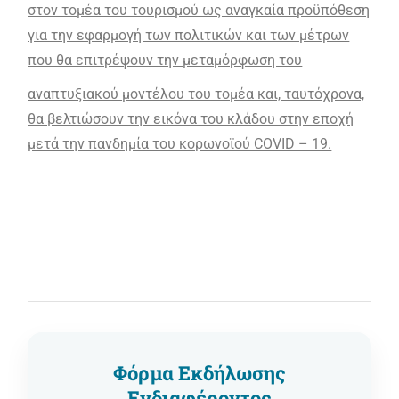
στον τομέα του τουρισμού ως αναγκαία προϋπόθεση
για την εφαρμογή των πολιτικών και των μέτρων
που θα επιτρέψουν την μεταμόρφωση του
αναπτυξιακού μοντέλου του τομέα και, ταυτόχρονα,
θα βελτιώσουν την εικόνα του κλάδου στην εποχή
μετά την πανδημία του κορωνοϊού COVID – 19.
Φόρμα Εκδήλωσης
Ενδιαφέροντος