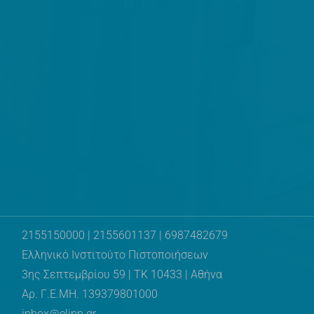
2155150000 | 2155601137 | 6987482679
Ελληνικό Ινστιτούτο Πιστοποιήσεων
3ης Σεπτεμβρίου 59 | ΤΚ 10433 | Αθήνα
Αρ. Γ.Ε.ΜΗ. 139379801000
inbox@elinp.gr